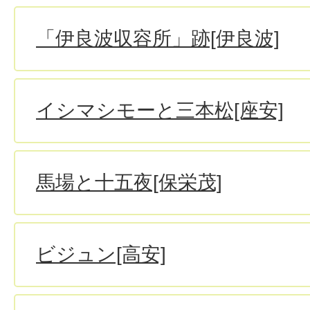
「伊良波収容所」跡[伊良波]
イシマシモーと三本松[座安]
馬場と十五夜[保栄茂]
ビジュン[高安]