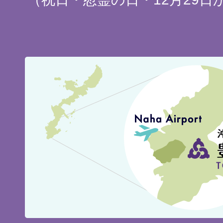
豊
見
城
市
の
位
置