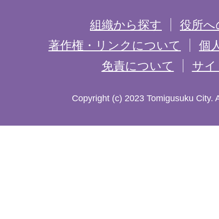
を
組織から探す
役所へ
記
著作権・リンクについて
個
免責について
サイ
し
た
Copyright (c) 2023 Tomigusuku City. 
地
図。
沖
縄
本