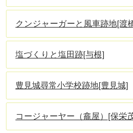
クンジャーガーと風車跡地[渡橋
塩づくりと塩田跡[与根]
豊見城尋常小学校跡地[豊見城]
コージャーヤー（龕屋）[保栄茂