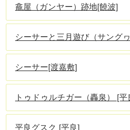
龕屋（ガンヤー）跡地[饒波]
シーサーと三月遊び（サングヮ
シーサー[渡嘉敷]
トゥドゥルチガー（轟泉） [平
平良グスク [平良]