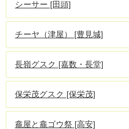
シーサー [田頭]
チーヤ（津屋） [豊見城]
長嶺グスク [嘉数・長堂]
保栄茂グスク [保栄茂]
龕屋と龕ゴウ祭 [高安]