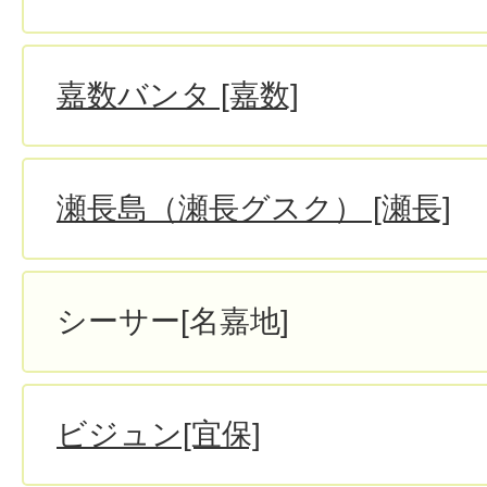
嘉数バンタ [嘉数]
瀬長島（瀬長グスク） [瀬長]
シーサー[名嘉地]
ビジュン[宜保]