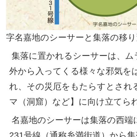
字名嘉地のシーサーと集落の移り
集落に置かれるシーサーは、ム
外から入ってくる様々な邪気を
れ、その災厄をもたらすとされ
マ（洞窟）など】に向け立てら
名嘉地のシーサーは集落の西端
231号線（通称糸満街道）から