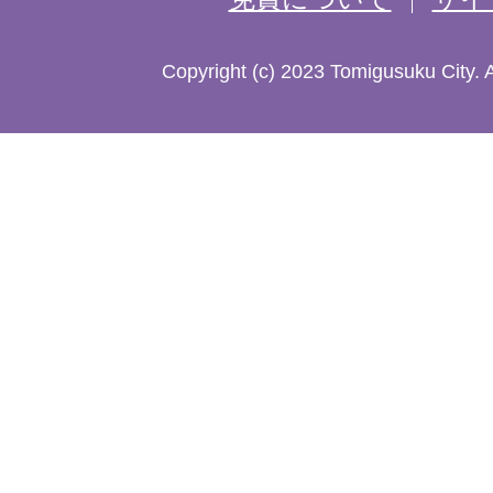
し
た
Copyright (c) 2023 Tomigusuku City. 
地
図。
沖
縄
本
島
南