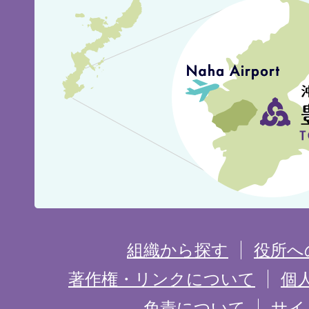
豊
見
城
市
の
位
置
を
組織から探す
役所へ
記
著作権・リンクについて
個
免責について
サイ