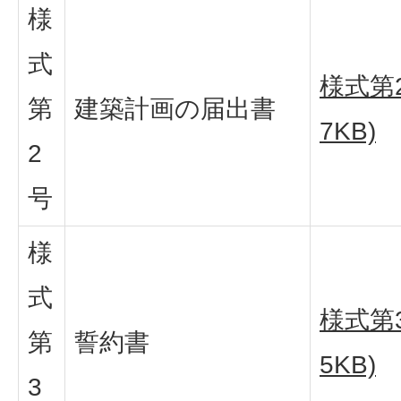
様
式
様式第2
第
建築計画の届出書
7KB)
2
号
様
式
様式第3
第
誓約書
5KB)
3