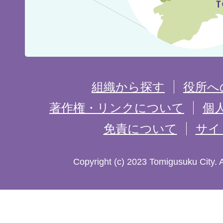
の
位
置
を
組織から探す
役所へ
記
著作権・リンクについて
個
免責について
サイ
し
た
Copyright (c) 2023 Tomigusuku City. 
地
図。