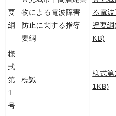
要
物による電波障害
る電波
綱
防止に関する指導
導要綱(
要綱
KB)
様
式
様式第1
第
標識
1KB)
1
号