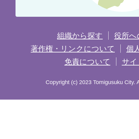
位
置
を
組織から探す
役所へ
記
著作権・リンクについて
個
免責について
サイ
し
た
Copyright (c) 2023 Tomigusuku City. 
地
図。
沖