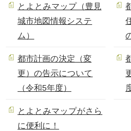
とよとみマップ（豊見
城市地図情報システ
ム）
都市計画の決定（変
更）の告示について
（令和5年度）
とよとみマップがさら
に便利に！