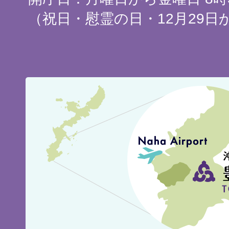
（祝日・慰霊の日・12月29日
豊
見
城
市
の
位