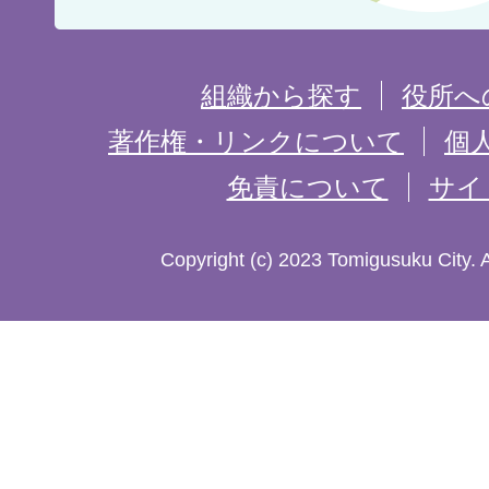
置
を
組織から探す
役所へ
記
著作権・リンクについて
個
免責について
サイ
し
た
Copyright (c) 2023 Tomigusuku City. 
地
図。
沖
縄