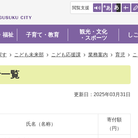
閲覧支援
観光・文化
・福祉
子育て・教育
し
・スポーツ
探す
こども未来部
こども応援課
業務案内
育児
こ
者一覧
更新日：2025年03月31日
寄付額
氏名（名称）
（円）