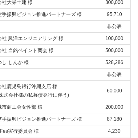
会社大栄土建 様
300,000
空手振興ビジョン推進パートナーズ 様
95,710
非公表
会社 興洋エンジニアリング 様
100,000
会社 当銘ペイント商会 様
500,000
し しんか 様
528,286
非公表
会社鹿児島銀行沖縄支店 様
60,000
善株式会社様の私募債発行に伴う)
城市商工会女性部 様
200,000
空手振興ビジョン推進パートナーズ 様
87,180
u-Fes実行委員会 様
4,230