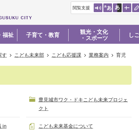
閲覧支援
観光・文化
・福祉
子育て・教育
し
・スポーツ
探す
こども未来部
こども応援課
業務案内
育児
豊見城市ワク・ドキこども未来プロジェ
クト
in
こども未来基金について