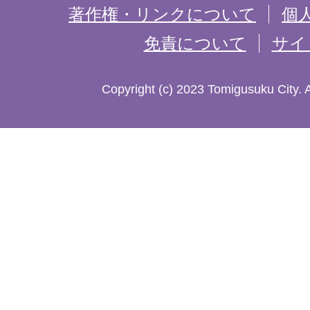
記
著作権・リンクについて
個
免責について
サイ
し
た
Copyright (c) 2023 Tomigusuku City. 
地
図。
沖
縄
本
島