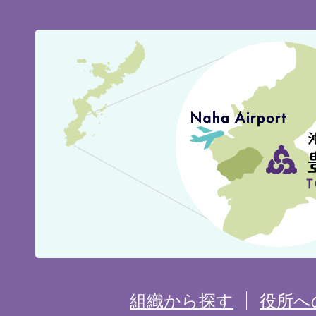
豊
見
城
市
の
位
置
を
組織から探す
役所へ