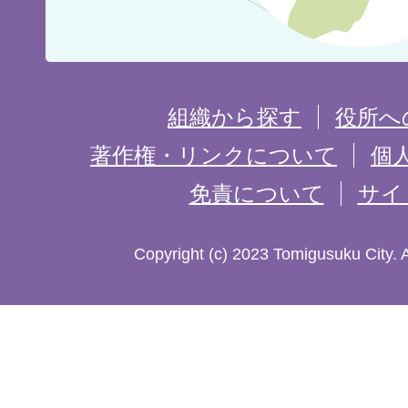
位
置
を
組織から探す
役所へ
記
著作権・リンクについて
個
免責について
サイ
し
た
Copyright (c) 2023 Tomigusuku City. 
地
図。
沖