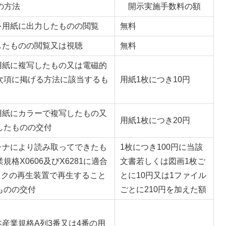
の方法
開示実施手数料の額
を用紙に出力したものの閲覧
無料
したものの閲覧又は視聴
無料
用紙に複写したもの又は電磁的
次項に掲げる方法に該当するも
用紙1枚につき10円
用紙にカラーで複写したもの又
用紙1枚につき20円
したものの交付
ャナにより読み取ってできたも
1枚につき100円に当該
格X0606及びX6281に適合
文書若しくは図画1枚ご
スクの再生装置で再生すること
とに10円又は1ファイル
ものの交付
ごとに210円を加えた額
本産業規格A列3番又は4番の用