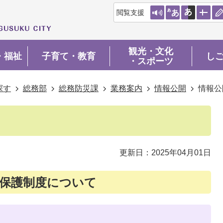
閲覧支援
観光・文化
・福祉
子育て・教育
し
・スポーツ
探す
総務部
総務防災課
業務案内
情報公開
情報公
更新日：2025年04月01日
保護制度について