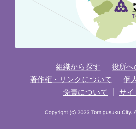
市
の
位
置
を
組織から探す
役所へ
記
著作権・リンクについて
個
免責について
サイ
し
た
Copyright (c) 2023 Tomigusuku City. 
地