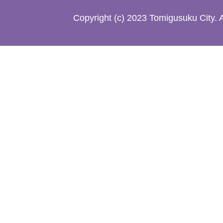
た
Copyright (c) 2023 Tomigusuku City. 
地
図。
沖
縄
本
島
南
部