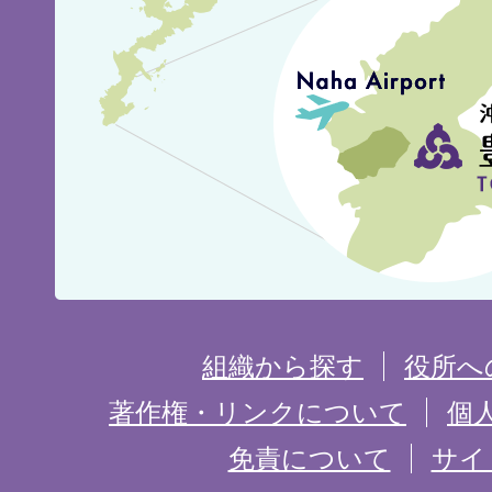
見
城
市
の
位
置
を
組織から探す
役所へ
記
著作権・リンクについて
個
免責について
サイ
し