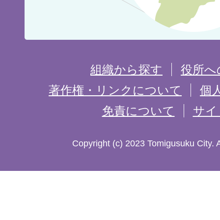
位
置
を
組織から探す
役所へ
記
著作権・リンクについて
個
免責について
サイ
し
た
Copyright (c) 2023 Tomigusuku City. 
地
図。
沖