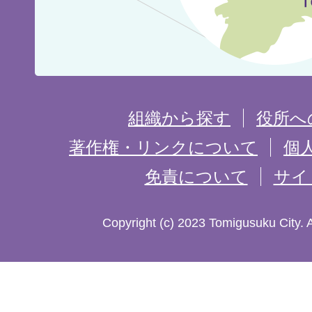
の
位
置
を
組織から探す
役所へ
記
著作権・リンクについて
個
免責について
サイ
し
た
Copyright (c) 2023 Tomigusuku City. 
地
図。