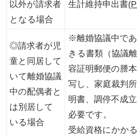
以外が請求者
生計維持申出書
(
となる場合
※離婚協議中で
◎請求者が児
きる書類（協議
童と同居して
容証明郵便の謄本
いて離婚協議
写し、家庭裁判
中の配偶者と
明書、調停不成立
は別居して
必要です。
いる場合
受給資格にかか