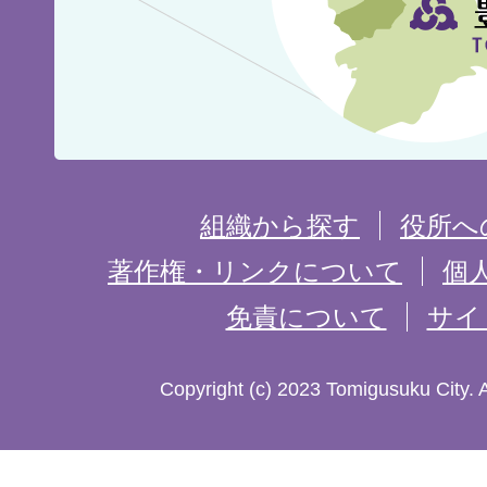
の
位
置
を
組織から探す
役所へ
記
著作権・リンクについて
個
免責について
サイ
し
た
Copyright (c) 2023 Tomigusuku City. 
地
図。