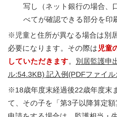
写し（ネット銀行の場合、
べてが確認できる部分を印
※児童と住所が異なる場合は別
必要になります。その際は
児童
していただきます
。
別居監護申出
ル:54.3KB)
記入例(PDFファイル:1
※18歳年度末経過後22歳年度
て、その子を「第3子以降算定額
申請をする場合は、
監護相当・