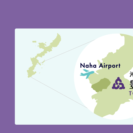
豊
見
城
市
の
位
置