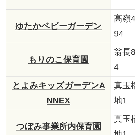
高嶺4
ゆたかベビーガーデン
94
翁長8
もりのこ保育園
4
とよみキッズガーデンA
真玉橋
NNEX
地1
真玉橋
つぼみ事業所内保育園
地1