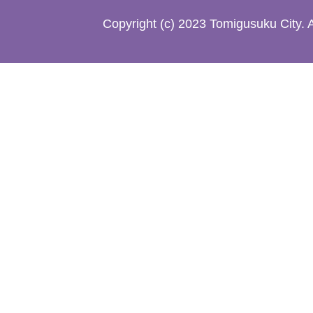
た
Copyright (c) 2023 Tomigusuku City. 
地
図。
沖
縄
本
島
南
部