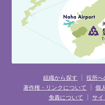
見
城
市
の
位
置
を
組織から探す
役所へ
記
著作権・リンクについて
個
免責について
サイ
し