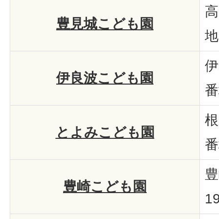
高
豊見城こども園
地
伊
伊良波こども園
番
根
とよみこども園
番
豊
豊崎こども園
1