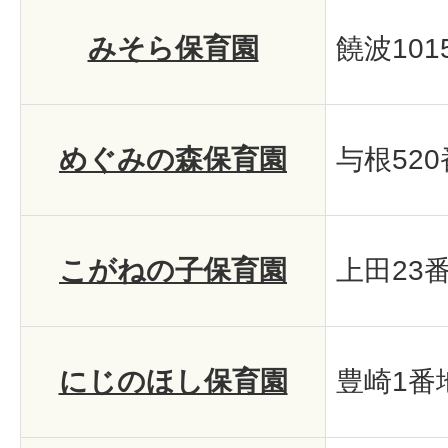
みそら保育園
饒波101
めぐみの森保育園
与根520
こがねの子保育園
上田23番
にじのほし保育園
豊崎1番地