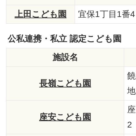
上田こども園
宜保1丁目1番4
公私連携・私立 認定こども園
施設名
饒
長嶺こども園
地
座
座安こども園
2