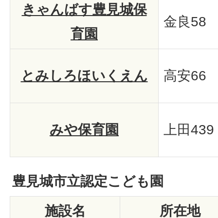
きゃんばす豊見城保
金良58
育園
とみしろほいくえん
高安66
みや保育園
上田439
豊見城市立認定こども園
施設名
所在地