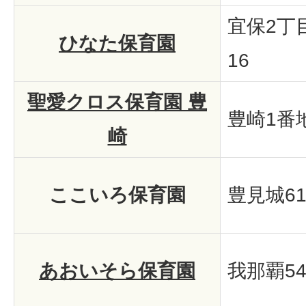
宜保2丁
ひなた保育園
16
聖愛クロス保育園 豊
豊崎1番地
崎
ここいろ保育園
豊見城61
あおいそら保育園
我那覇54