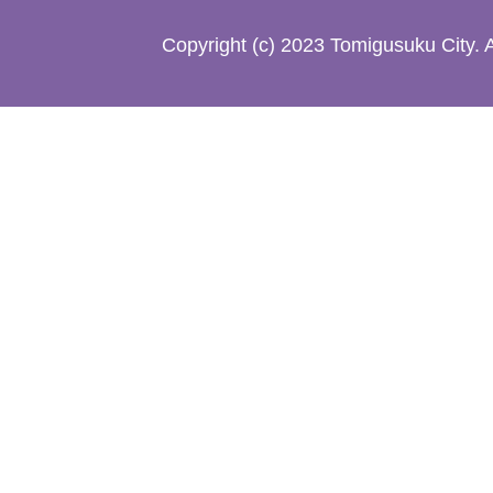
た
Copyright (c) 2023 Tomigusuku City. 
地
図。
沖
縄
本
島
南
部