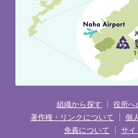
見
城
市
の
位
置
を
組織から探す
役所へ
記
著作権・リンクについて
個
免責について
サイ
し