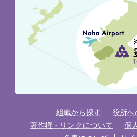
豊
見
城
市
の
位
置
を
組織から探す
役所へ
記
著作権・リンクについて
個