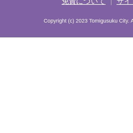
免責について
サイ
し
た
Copyright (c) 2023 Tomigusuku City. 
地
図。
沖
縄
本
島
南