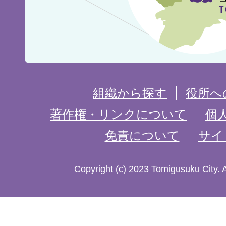
の
位
置
を
組織から探す
役所へ
記
著作権・リンクについて
個
免責について
サイ
し
た
Copyright (c) 2023 Tomigusuku City. 
地
図。