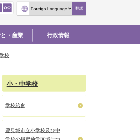
翻訳
ごと・産業
行政情報
学校
小・中学校
学校給食
豊見城市立小学校及び中
学校の指定通学区域につ