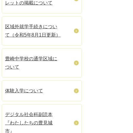
レットの掲載について
区域外就学手続きについ
て（令和5年8月1日更新）
豊崎中学校の通学区域に
ついて
体験入学について
デジタル社会科副読本
『わたしたちの豊見城
市』