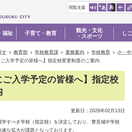
閲覧支援
観光・文化
・福祉
子育て・教育
し
・スポーツ
探す
教育部
学校教育課
業務案内
学校教育
小・中
にご入学予定の皆様へ】指定校変更制度のご案内
にご入学予定の皆様へ】指定校
内
更新日：2026年02月13日
就学すべき学校（指定校）を決定しており、豊見城中学校
急速な拡大が課題となっております。