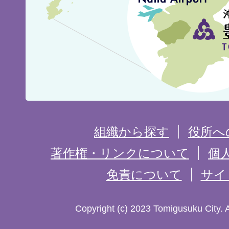
市
の
位
置
を
組織から探す
役所へ
記
著作権・リンクについて
個
免責について
サイ
し
た
Copyright (c) 2023 Tomigusuku City. 
地