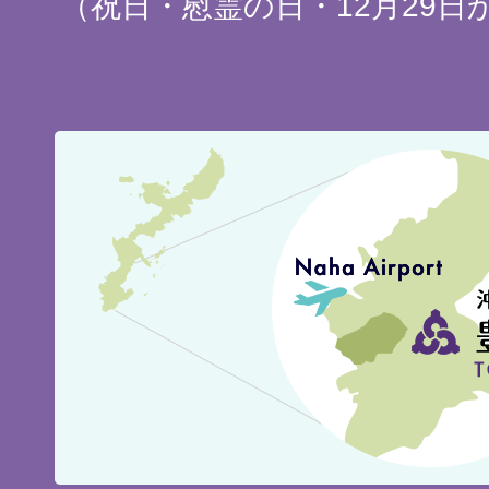
（祝日・慰霊の日・12月29日
豊
見
城
市
の
位
置