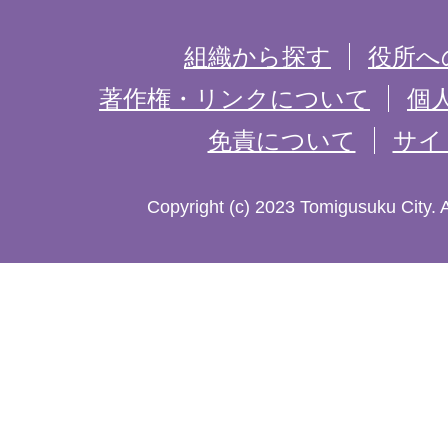
を
組織から探す
役所へ
記
著作権・リンクについて
個
免責について
サイ
し
た
Copyright (c) 2023 Tomigusuku City. 
地
図。
沖
縄
本