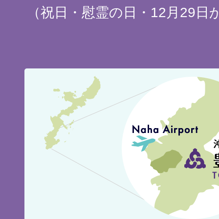
（祝日・慰霊の日・12月29日
豊
見
城
市
の
位