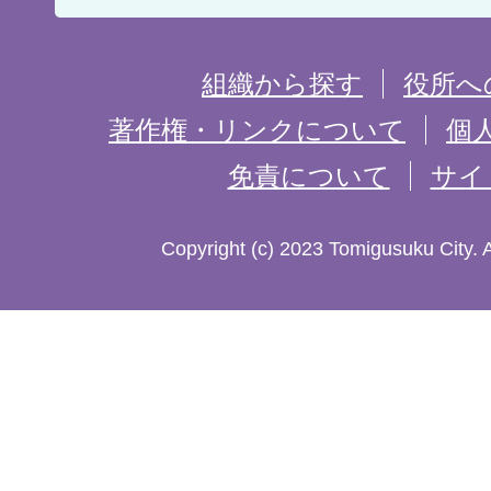
置
を
組織から探す
役所へ
記
著作権・リンクについて
個
免責について
サイ
し
た
Copyright (c) 2023 Tomigusuku City. 
地
図。
沖
縄