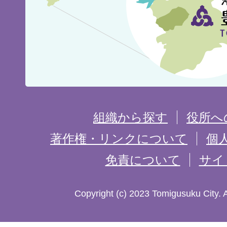
市
の
位
置
を
組織から探す
役所へ
記
著作権・リンクについて
個
免責について
サイ
し
た
Copyright (c) 2023 Tomigusuku City. 
地