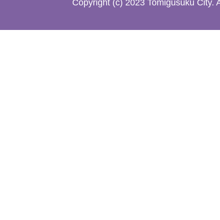
Copyright (c) 2023 Tomigusuku City. 
地
図。
沖
縄
本
島
南
部
の