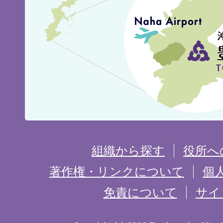
城
市
の
位
置
を
組織から探す
役所へ
記
著作権・リンクについて
個
免責について
サイ
し
た