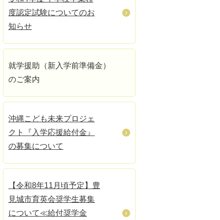
度認定試験についてのお
知らせ
就学援助（新入学前準備金）
のご案内
沖縄こども未来プロジェ
クト『入学応援給付金』
の募集について
【令和8年11月頃予定】豊
見城市育英会奨学生募集
について≪給付奨学金