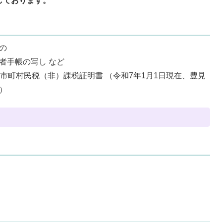
しております。
の
者手帳の写し など
市町村民税（非）課税証明書 （令和7年1月1日現在、豊見
）