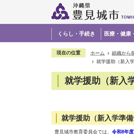
くらし・手続き
医療・健康
現在の位置
ホーム
組織から
就学援助（新入
就学援助（新入
就学援助（新入学準備
豊見城市教育委員会では、
令和8年