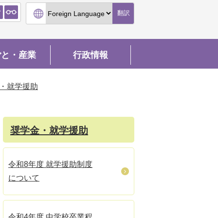
翻訳
ごと・産業
行政情報
・就学援助
奨学金・就学援助
令和8年度 就学援助制度
について
令和4年度 中学校卒業程