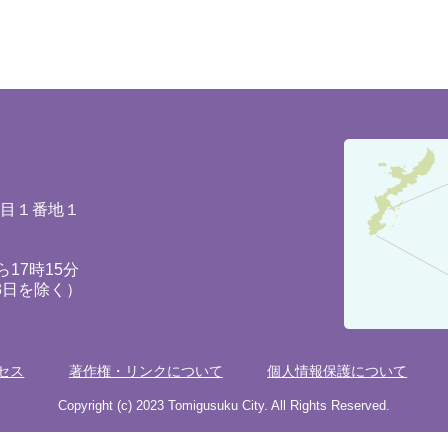
豊
見
城
丁目１番地１
市
の
17時15分
3日を除く）
位
置
を
セス
著作権・リンクについて
個人情報保護について
記
し
Copyright (c) 2023 Tomigusuku City. All Rights Reserved.
た