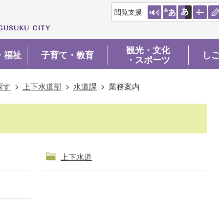
閲覧支援
観光・文化
・福祉
子育て・教育
し
・スポーツ
探す
上下水道部
水道課
業務案内
上下水道