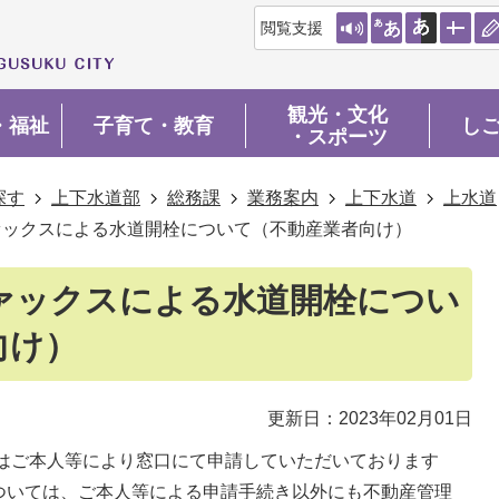
閲覧支援
観光・文化
・福祉
子育て・教育
し
・スポーツ
探す
上下水道部
総務課
業務案内
上下水道
上水道
ァックスによる水道開栓について（不動産業者向け）
ァックスによる水道開栓につい
向け）
更新日：2023年02月01日
はご本人等により窓口にて申請していただいております
ついては、ご本人等による申請手続き以外にも不動産管理