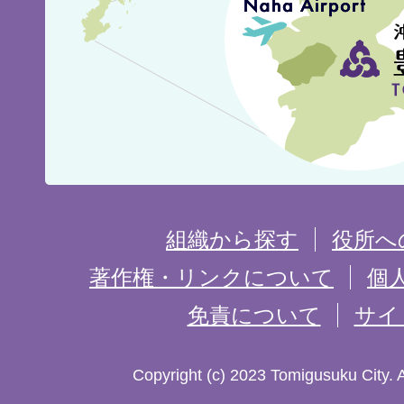
城
市
の
位
置
を
組織から探す
役所へ
記
著作権・リンクについて
個
免責について
サイ
し
た
Copyright (c) 2023 Tomigusuku City. 