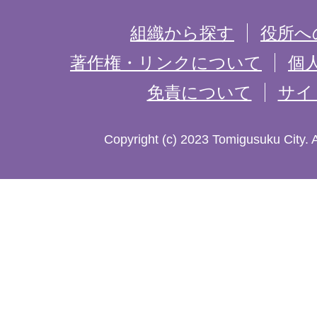
を
組織から探す
役所へ
記
著作権・リンクについて
個
免責について
サイ
し
た
Copyright (c) 2023 Tomigusuku City. 
地
図。
沖
縄
本