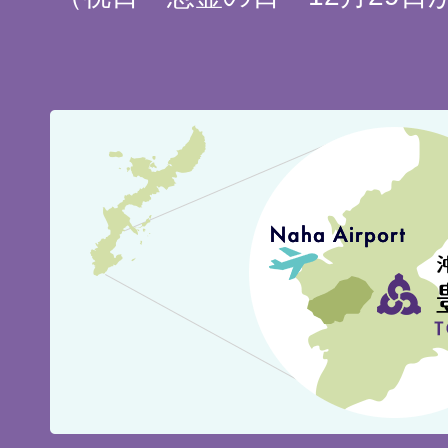
豊
見
城
市
の
位
置