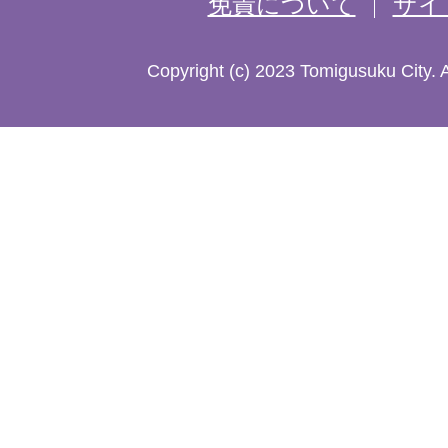
免責について
サイ
し
た
Copyright (c) 2023 Tomigusuku City. 
地
図。
沖
縄
本
島
南