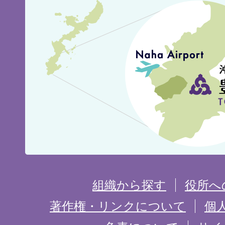
豊
見
城
市
の
位
置
を
組織から探す
役所へ
記
著作権・リンクについて
個