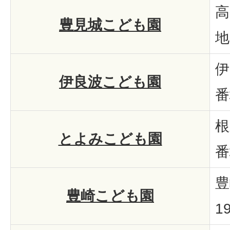
高
豊見城こども園
地
伊
伊良波こども園
番
根
とよみこども園
番
豊
豊崎こども園
1