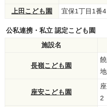
上田こども園
宜保1丁目1番4
公私連携・私立 認定こども園
施設名
饒
長嶺こども園
地
座
座安こども園
2