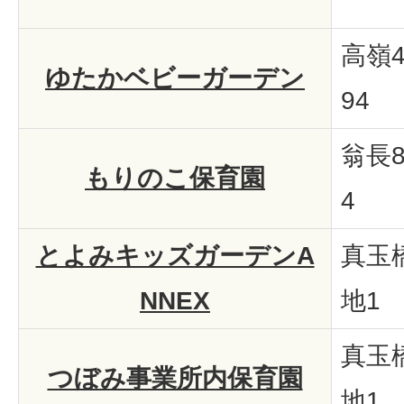
高嶺4
ゆたかベビーガーデン
94
翁長8
もりのこ保育園
4
とよみキッズガーデンA
真玉橋
NNEX
地1
真玉橋
つぼみ事業所内保育園
地1