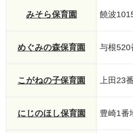
みそら保育園
饒波101
めぐみの森保育園
与根520
こがねの子保育園
上田23番
にじのほし保育園
豊崎1番地