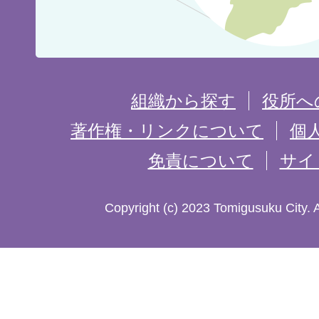
位
置
を
組織から探す
役所へ
記
著作権・リンクについて
個
免責について
サイ
し
た
Copyright (c) 2023 Tomigusuku City. 
地
図。
沖