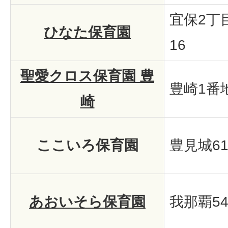
宜保2丁
ひなた保育園
16
聖愛クロス保育園 豊
豊崎1番地
崎
ここいろ保育園
豊見城61
あおいそら保育園
我那覇54