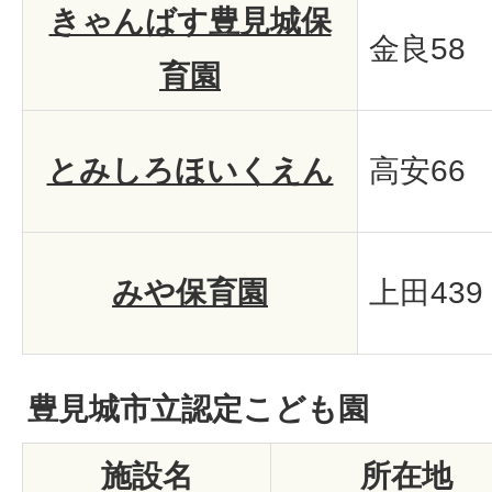
きゃんばす豊見城保
金良58
育園
とみしろほいくえん
高安66
みや保育園
上田439
豊見城市立認定こども園
施設名
所在地