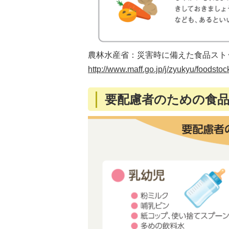
農林水産省：災害時に備えた食品スト
http://www.maff.go.jp/j/zyukyu/foodstoc
要配慮者のための食