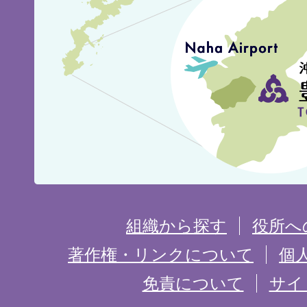
見
城
市
の
位
置
を
組織から探す
役所へ
記
著作権・リンクについて
個
免責について
サイ
し