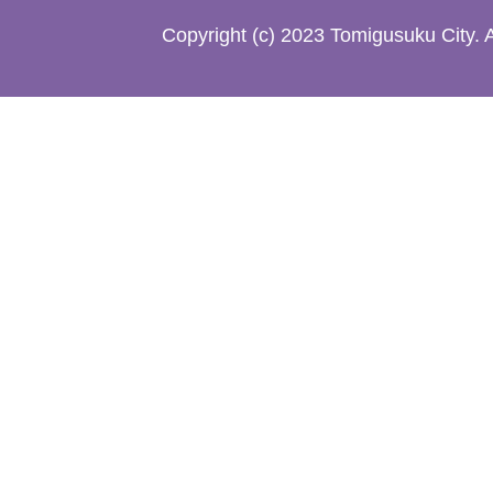
た
Copyright (c) 2023 Tomigusuku City. 
地
図。
沖
縄
本
島
南
部