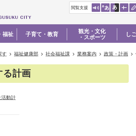
閲覧支援
観光・文化
・福祉
子育て・教育
し
・スポーツ
探す
福祉健康部
社会福祉課
業務案内
政策・計画
する計画
祉活動計