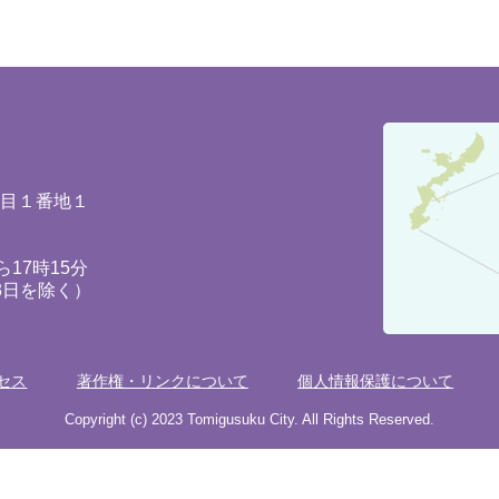
豊
見
城
丁目１番地１
市
の
17時15分
3日を除く）
位
置
を
セス
著作権・リンクについて
個人情報保護について
記
し
Copyright (c) 2023 Tomigusuku City. All Rights Reserved.
た
地