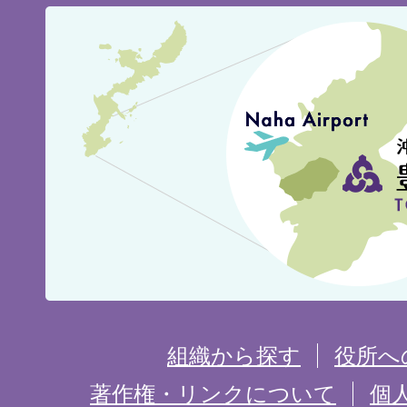
豊
見
城
市
の
位
置
を
組織から探す
役所へ
記
著作権・リンクについて
個