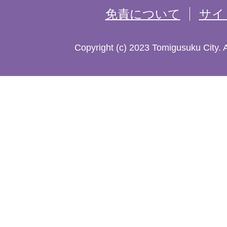
免責について
サイ
し
た
Copyright (c) 2023 Tomigusuku City. 
地
図。
沖
縄
本
島
南