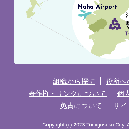
城
市
の
位
置
を
組織から探す
役所へ
記
著作権・リンクについて
個
免責について
サイ
し
た
Copyright (c) 2023 Tomigusuku City. 