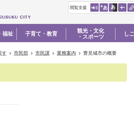
閲覧支援
観光・文化
・福祉
子育て・教育
し
・スポーツ
探す
市民部
市民課
業務案内
豊見城市の概要