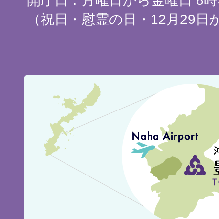
開庁日：月曜日から金曜日 8時3
（祝日・慰霊の日・12月29日
豊
見
城
市
の
位