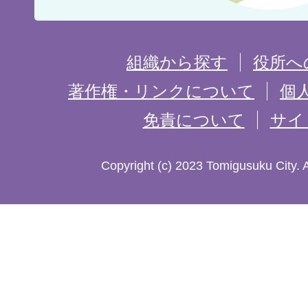
置
を
組織から探す
役所へ
記
著作権・リンクについて
個
免責について
サイ
し
た
Copyright (c) 2023 Tomigusuku City. 
地
図。
沖
縄