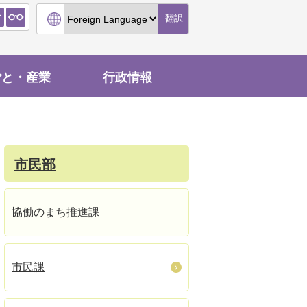
翻訳
ごと・産業
行政情報
市民部
協働のまち推進課
市民課