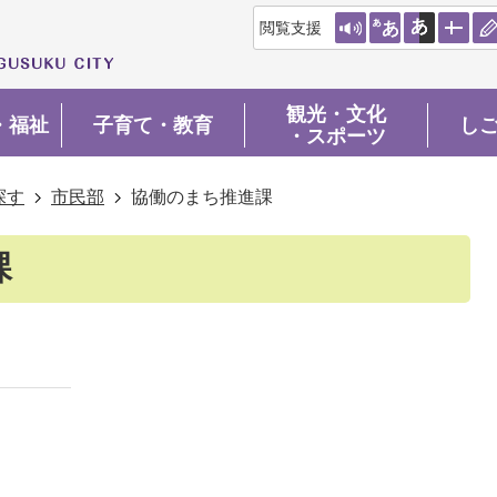
閲覧支援
観光・文化
・福祉
子育て・教育
し
・スポーツ
探す
市民部
協働のまち推進課
課