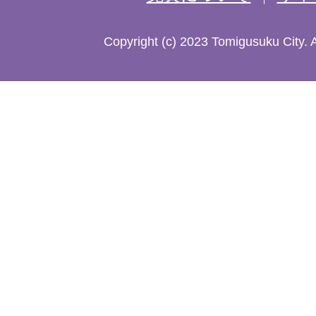
た
Copyright (c) 2023 Tomigusuku City. 
地
図。
沖
縄
本
島
南