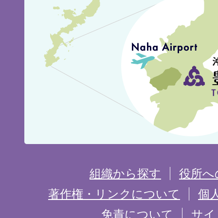
見
城
市
の
位
置
を
組織から探す
役所へ
記
著作権・リンクについて
個
免責について
サイ
し