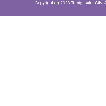
た
Copyright (c) 2023 Tomigusuku City. 
地
図。
沖
縄
本
島
南
部