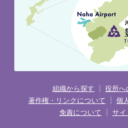
城
市
の
位
置
を
組織から探す
役所へ
記
著作権・リンクについて
個
免責について
サイ
し