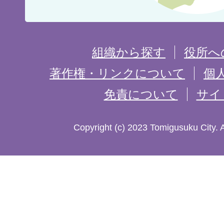
置
を
組織から探す
役所へ
記
著作権・リンクについて
個
免責について
サイ
し
た
Copyright (c) 2023 Tomigusuku City. 
地
図。
沖
縄