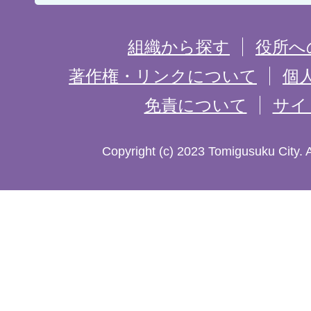
置
を
組織から探す
役所へ
記
著作権・リンクについて
個
免責について
サイ
し
た
Copyright (c) 2023 Tomigusuku City. 
地
図。
沖
縄