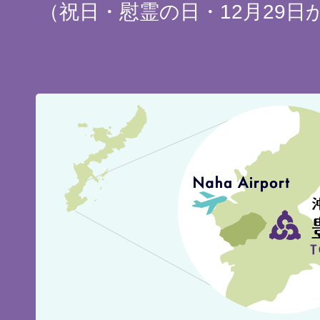
（祝日・慰霊の日・12月29日
豊
見
城
市
の
位