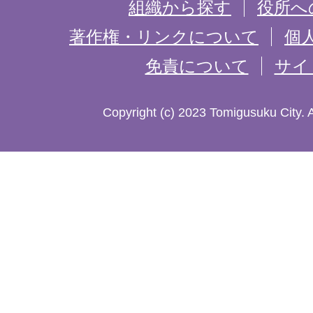
を
組織から探す
役所へ
記
著作権・リンクについて
個
免責について
サイ
し
た
Copyright (c) 2023 Tomigusuku City. 
地
図。
沖
縄
本