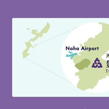
豊
見
城
市
の
位
置