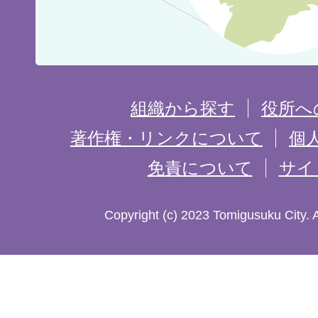
位
置
を
組織から探す
役所へ
記
著作権・リンクについて
個
免責について
サイ
し
た
Copyright (c) 2023 Tomigusuku City. 
地
図。
沖