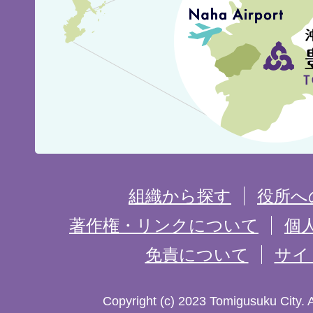
城
市
の
位
置
を
組織から探す
役所へ
記
著作権・リンクについて
個
免責について
サイ
し
た
Copyright (c) 2023 Tomigusuku City. 