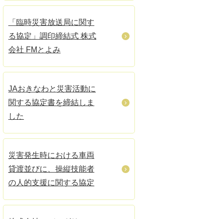
「臨時災害放送局に関す
る協定」調印締結式 株式
会社 FMとよみ
JAおきなわと災害活動に
関する協定書を締結しま
した
災害発生時における車両
貸渡並びに、操縦技能者
の人的支援に関する協定