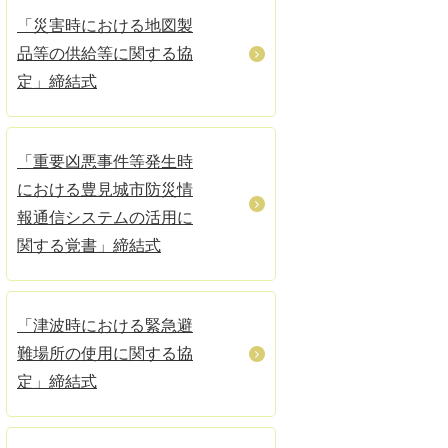
「災害時における地図製
品等の供給等に関する協
定」締結式
「重要凶悪事件等発生時
における豊見城市防災情
報通信システムの活用に
関する覚書」締結式
「津波時における緊急避
難場所の使用に関する協
定」締結式