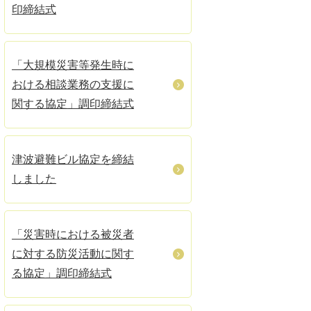
印締結式
「大規模災害等発生時に
おける相談業務の支援に
関する協定」調印締結式
津波避難ビル協定を締結
しました
「災害時における被災者
に対する防災活動に関す
る協定」調印締結式