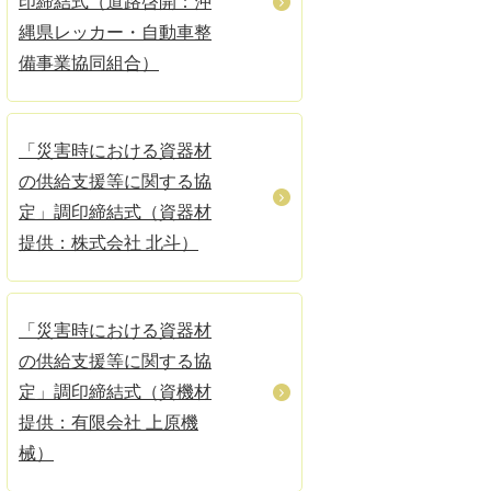
印締結式（道路啓開：沖
縄県レッカー・自動車整
備事業協同組合）
「災害時における資器材
の供給支援等に関する協
定」調印締結式（資器材
提供：株式会社 北斗）
「災害時における資器材
の供給支援等に関する協
定」調印締結式（資機材
提供：有限会社 上原機
械）