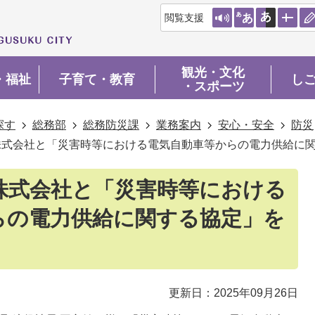
閲覧支援
観光・文化
・福祉
子育て・教育
し
・スポーツ
探す
総務部
総務防災課
業務案内
安心・安全
防災
株式会社と「災害時等における電気自動車等からの電力供給に
株式会社と「災害時等における
らの電力供給に関する協定」を
更新日：2025年09月26日