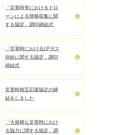
「災害時等におけるドロ
ーンによる情報収集に関
する協定」調印締結式
「災害時におけるLPガス
供給に関する協定」調印
締結式
災害時相互応援協定の締
結をしました
「大規模な災害時におけ
る協力に関する協定」調