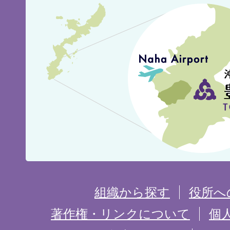
豊
見
城
市
の
位
置
を
組織から探す
役所へ
記
著作権・リンクについて
個