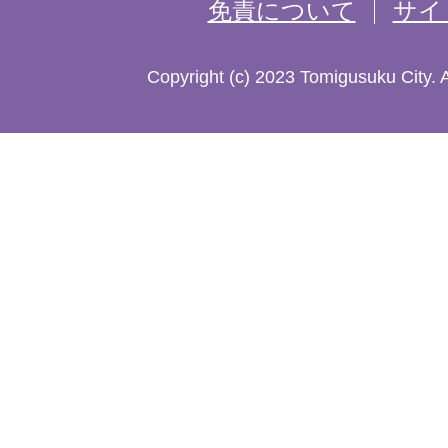
免責について
サイ
し
た
Copyright (c) 2023 Tomigusuku City. 
地
図。
沖
縄
本
島
南